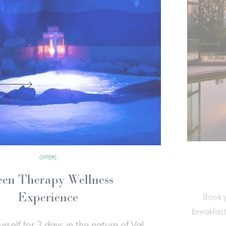
OFFERS
Your Wellness Calendar
At Fonteverde wellbeing is a three-dimensional
rney spanning the whole year, to restore balance,