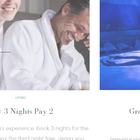
OFFERS
Wellness Break
ve organised a special circuit at our spa to let
experience all the thrills and the wisdom of the
jou