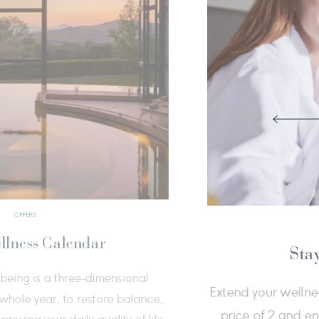
OFFERS
Long Stay Offer
our holiday of three nights or more, with
We ha
 and dinner, and enjoy the pleasure of total
you 