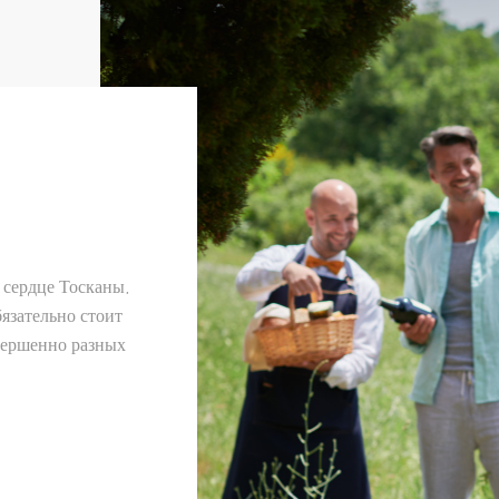
 сердце Тосканы,
бязательно стоит
овершенно разных