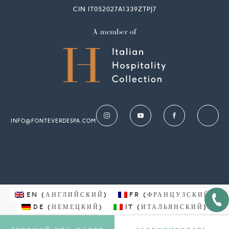
CIN IT052027A1339ZTPJ7
INFO@FONTEVERDESPA.COM
EN
(
АНГЛИЙСКИЙ
)
FR
(
ФРАНЦУЗСКИЙ
)
DE
(
НЕМЕЦКИЙ
)
IT
(
ИТАЛЬЯНСКИЙ
)
RU