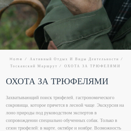
Home
Активный Отдых И Виды Деятельности
Тосканский Маршрут
ОХОТА ЗА ТРЮФЕЛЯМИ
ОХОТА ЗА ТРЮФЕЛЯМИ
Захватывающий поиск трюфелей, гастрономического
сокровища, которое прячется в лесной чаще. Экскурсия на
лоно природы под руководством экспертов в
сопровождении специально обученных собак. Только в
сезон трюфелей: в марте, октябре и ноябре. Возможность