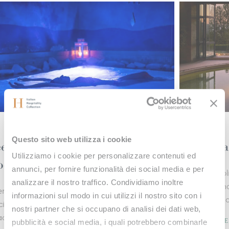
OFFERS
O
Questo sito web utilizza i cookie
Long Stay Offer
Utilizziamo i cookie per personalizzare contenuti ed
annunci, per fornire funzionalità dei social media e per
Book your holiday of three nights or more, with
W
analizzare il nostro traffico. Condividiamo inoltre
breakfast and dinner, and enjoy the pleasure of
y
l
informazioni sul modo in cui utilizzi il nostro sito con i
total relaxation on exceptional terms.
h
al
nostri partner che si occupano di analisi dei dati web,
ПОДРОБНЕЕ
pubblicità e social media, i quali potrebbero combinarle