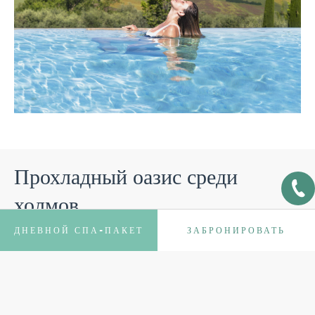
Прохладный оазис среди
холмов
ДНЕВНОЙ СПА-ПАКЕТ
ЗАБРОНИРОВАТЬ
140 квадратных метров летнего бассейна – это оазис для
восстановления сил в жаркие летние дни. Насладитесь
отдыхом, хорошим самочувствием и спокойствием,
любуясь нетронутой природой сиенских холмов.