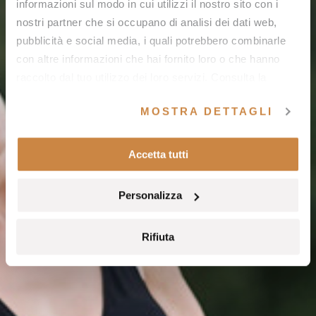
informazioni sul modo in cui utilizzi il nostro sito con i
nostri partner che si occupano di analisi dei dati web,
pubblicità e social media, i quali potrebbero combinarle
con altre informazioni che hai fornito loro o che hanno
raccolto dal tuo utilizzo dei loro servizi. Consulta la
nostra
cookie policy
e la nostra
privacy policy
.
MOSTRA DETTAGLI
Accetta tutti
Personalizza
Rifiuta