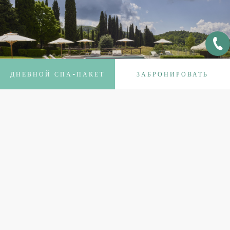
ДНЕВНОЙ СПА-ПАКЕТ
ЗАБРОНИРОВАТЬ
Hаш летний бассейн
140 квадратных метров летнего бассейна – это оазис для
восстановления сил в жаркие летние дни. Насладитесь
отдыхом, хорошим самочувствием и спокойствием,
любуясь нетронутой природой сиенских холмов.
ПОДРОБНЕЕ