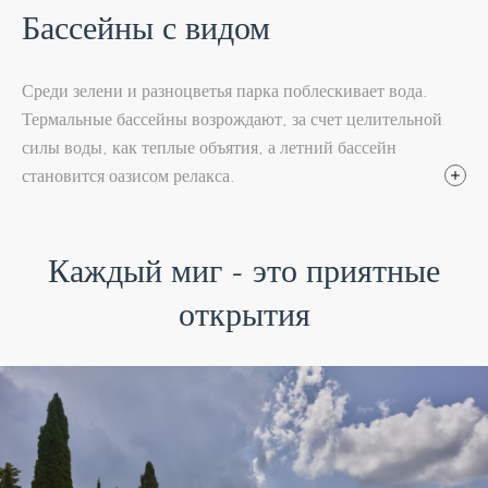
Бассейны с видом
Среди зелени и разноцветья парка поблескивает вода.
Термальные бассейны возрождают, за счет целительной
силы воды, как теплые объятия, а летний бассейн
становится оазисом релакса.
Получая ощущения полной гармонии вы скользите
глазами по чудесным пейзажам долины Валь-д’Орча,
Каждый миг - это приятные
простирающимися до сиенских холмов. Эти ощущения
открытия
затрагивают тело и душу.