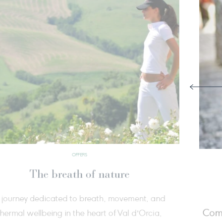
OFFERS
Summer freshness
 au 31 août, découvrez le charme de la
At Fon
ne toscane à travers des paysages
journey s