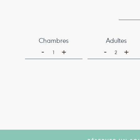
Chambres
Adultes
-
-
+
+
1
2
RÉSERVER UN SO