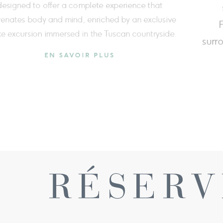
teurs, des piscines panoramiques
reducing s
santes, des séances de cryothérapie et
 séduire par un nouveau soin à la mousse.
EN SAVOIR PLUS
RÉSERV