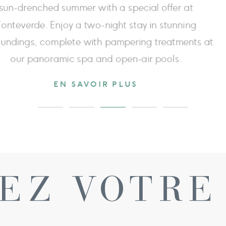
price
tress and improving your daily quality of life.
more t
EN SAVOIR PLUS
EZ VOTRE