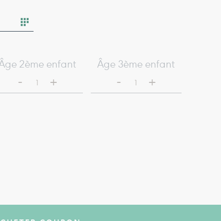
Âge 2ème enfant
Âge 3ème enfant
-
-
+
+
1
1
ACHETER COUPON