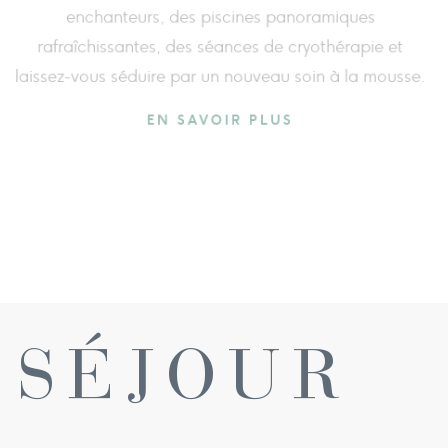
 of 2 and enjoy the third night free, giving you
ime to relax in the thermal baths and enjoy the
timeless beauty of Val d'Orcia.
EN SAVOIR PLUS
 SÉJOUR