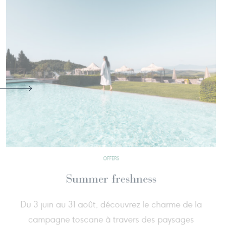
OFFERS
Stay 3 Nights Pay 2
your wellness experience: book 3 nights for the