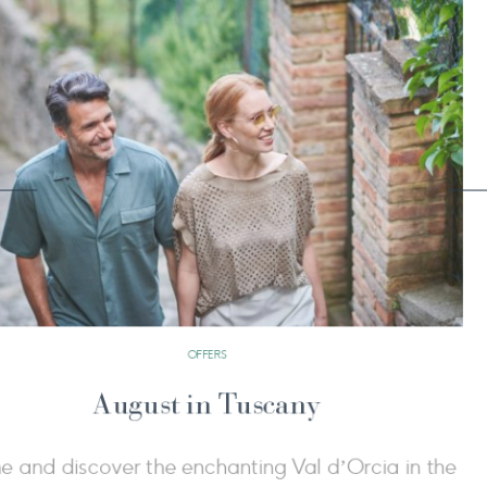
OFFERS
Your Wellness Calendar
teverde wellbeing is a three-dimensional
Extend 
panning the whole year, to restore balance,