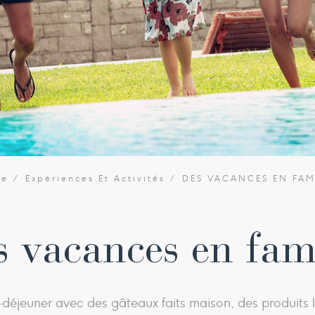
me
Expériences Et Activités
DES VACANCES EN FAM
s vacances en fami
déjeuner avec des gâteaux faits maison, des produits 