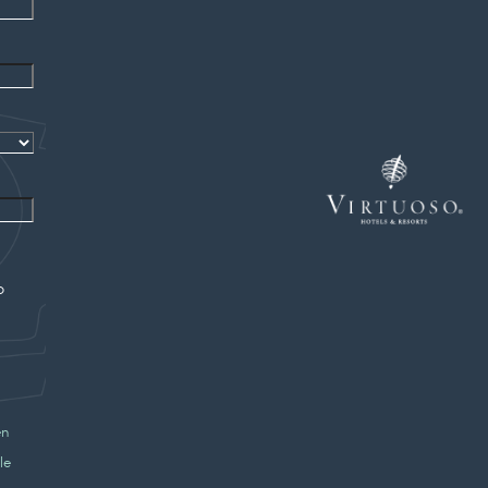
o
en
le