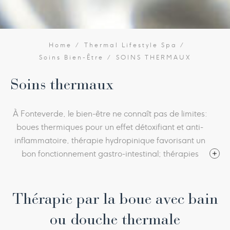
Home
Thermal Lifestyle Spa
Soins Bien-Être
SOINS THERMAUX
Soins thermaux
À Fonteverde, le bien-être ne connaît pas de limites:
boues thermiques pour un effet détoxifiant et anti-
inflammatoire, thérapie hydropinique favorisant un
bon fonctionnement gastro-intestinal; thérapies
d’inhalation indiquées pour les inflammations
chroniques du système respiratoire et des voies
Thérapie par la boue avec bain
respiratoires supérieures.
ou douche thermale