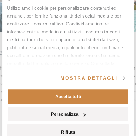
Utilizziamo i cookie per personalizzare contenuti ed
annunci, per fornire funzionalità dei social media e per
analizzare il nostro traffico. Condividiamo inoltre
informazioni sul modo in cui utilizzi il nostro sito con i
nostri partner che si occupano di analisi dei dati web,
OFFERS
OF
pubblicità e social media, i quali potrebbero combinarle
Summer freshness
Y
con altre informazioni che hai fornito loro o che hanno
raccolto dal tuo utilizzo dei loro servizi. Consulta la
 in
Du 3 juin au 31 août, découvrez le charme de la
A
nostra
cookie policy
e la nostra
privacy policy
.
at
campagne toscane à travers des paysages
j
MOSTRA DETTAGLI
enchanteurs, des piscines panoramiques
b
ments
rafraîchissantes, des séances de cryothérapie et
qu
Accetta tutti
laissez-vous séduire par un nouveau soin à la
E
mousse.
Personalizza
EN SAVOIR PLUS
Rifiuta