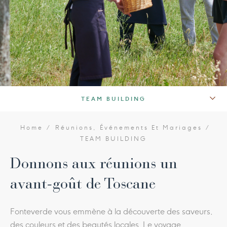
TEAM BUILDING
SALLES DE RÉUNION
Home
Réunions, Événements Et Mariages
TEAM BUILDING
PARTY ET ÉVÉNEMENTS
Donnons aux réunions un
DES MARIAGES DE RÊVE
avant-goût de Toscane
Fonteverde vous emmène à la découverte des saveurs,
des couleurs et des beautés locales. Le voyage