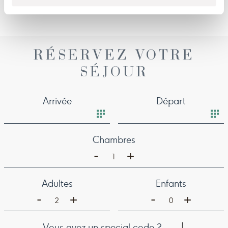
RÉSERVEZ VOTRE
SÉJOUR
Arrivée
Départ
Chambres
-
+
1
Adultes
Enfants
-
-
+
+
2
0
Vous avez un special code ?