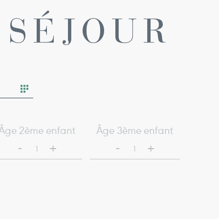
 SÉJOUR
Âge 2ème enfant
Âge 3ème enfant
-
-
+
+
1
1