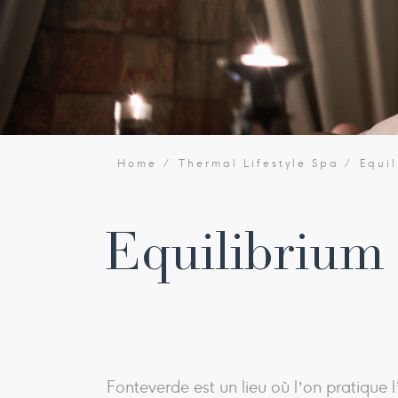
Home
Thermal Lifestyle Spa
Equi
Equilibrium 
Fonteverde est un lieu où l’on pratique 