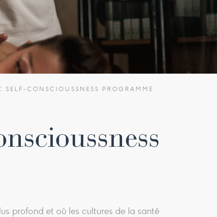
C SELF-CONSCIOUSSNESS PROGRAMME
onscioussness
us profond et où les cultures de la santé