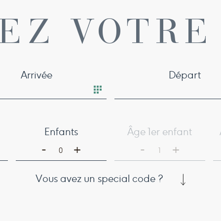
EZ VOTRE
Arrivée
Départ
Enfants
Âge 1er enfant
-
-
+
+
0
1
Vous avez un special code ?