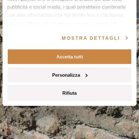
pubblicità e social media, i quali potrebbero combinarle
con altre informazioni che hai fornito loro o che hanno
raccolto dal tuo utilizzo dei loro servizi. Consulta la
nostra
cookie policy
e la nostra
privacy policy
.
MOSTRA DETTAGLI
Accetta tutti
Personalizza
Rifiuta