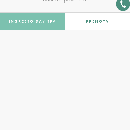
Si tratta del più grande deposito di statue in
INGRESSO DAY SPA
PRENOTA
bronzo di età etrusca e romana mai scoperto
nell’Italia antica, e uno dei più significativi di tutto
il Mediterraneo. Realizzati tra il II e il I secolo a.C.,
questi capolavori appartengono a un’epoca di
grandi cambiamenti, in cui il culto delle acque
curative univa tradizioni diverse.
Un sito emozionante, dove il passato riemerge
nel presente.
Novità