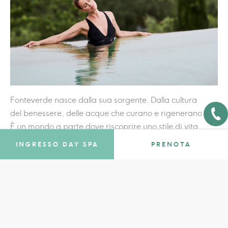
Fonteverde nasce dalla sua sorgente. Dalla cultura
del benessere, delle acque che curano e rigenerano.
È un mondo a parte dove riscoprire uno stile di vita
consapevole e naturale. In cui aver cura di sé stessi è
INGRESSO DAY SPA
PRENOTA
un modo di connettersi alla natura, a corpo e spirito.
PISCINE INFINITY
Trovate tutto questo nostra spa, fra i trattamenti
unici, i percorsi pensati per voi e le spettacolari
piscine termali panoramiche, affacciate sul
paesaggio della Val d’Orcia.
Equilibrium Holistic