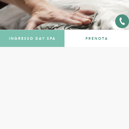
INGRESSO DAY SPA
PRENOTA
Trattamenti Termali
Le acque termali di Fonteverde, che sgorgano calde
e naturalmente arricchite di minerali e oligoelementi
dalla falda del Monte Amiata, l’antico vulcano ormai
spento, sono al centro di percorsi dedicati al
benessere e alla prevenzione. Grazie alle loro
SCOPRI DI PIÙ
proprietà antinfiammatorie, lenitive e purificanti,
vengono utilizzate in trattamenti specialistici pensati