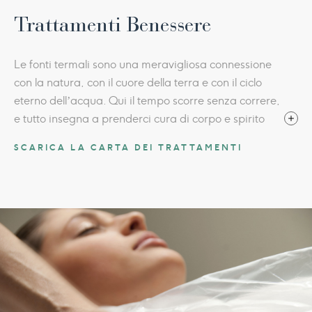
Trattamenti Benessere
Le fonti termali sono una meravigliosa connessione
con la natura, con il cuore della terra e con il ciclo
eterno dell’acqua. Qui il tempo scorre senza correre,
e tutto insegna a prenderci cura di corpo e spirito
per ritrovare l’armonia e il gusto di piacersi.
SCARICA LA CARTA DEI TRATTAMENTI
Nell’area Thermal Lifestyle della nostra spa scoprite
rituali e trattamenti rilassanti e deliziosi, momenti di
autentico benessere olistico che fanno dimenticare lo
stress ed emergere il meglio di noi.