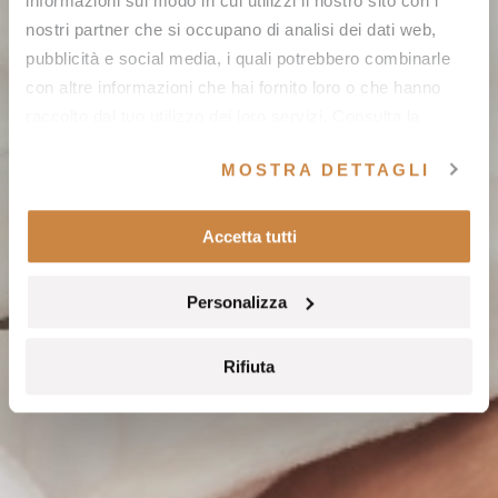
informazioni sul modo in cui utilizzi il nostro sito con i
nostri partner che si occupano di analisi dei dati web,
pubblicità e social media, i quali potrebbero combinarle
con altre informazioni che hai fornito loro o che hanno
raccolto dal tuo utilizzo dei loro servizi. Consulta la
nostra
cookie policy
e la nostra
privacy policy
.
MOSTRA DETTAGLI
Accetta tutti
Personalizza
Rifiuta