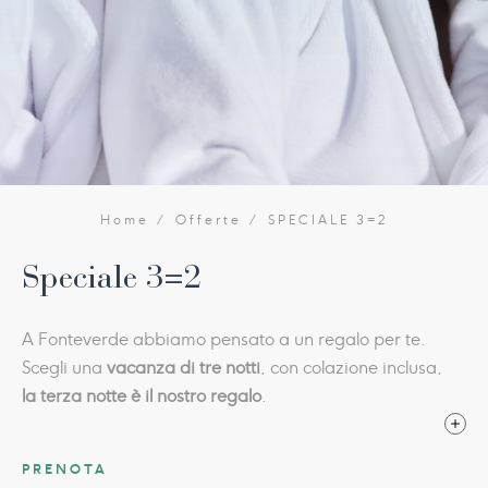
Home
Offerte
SPECIALE 3=2
Speciale 3=2
A Fonteverde abbiamo pensato a un regalo per te.
Scegli una
vacanza di tre notti
, con colazione inclusa,
la terza notte è il nostro regalo
.
Così puoi goderti ancora di più la bellezza della Val
PRENOTA
d’Orcia e della Toscana in ogni stagione, gustare il