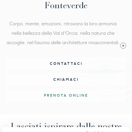
Fonteverde
Corpo, mente, emozioni, ritrovano la loro armonia
nella bellezza della Val d’Orcia, nella natura che
accoglie, nel fascino delle architetture rinascimentali.
L’acqua della fonte termale rigenera e scioglie ogni
tensione con il suo calore naturale. Fonteverde è
CONTATTACI
un’oasi di serenità, dove la magia della natura si
CHIAMACI
unisce all’essenza del benessere.
PRENOTA ONLINE
Lasciati ispirare dalle nostre