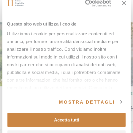
offerte
Questo sito web utilizza i cookie
Utilizziamo i cookie per personalizzare contenuti ed
annunci, per fornire funzionalità dei social media e per
analizzare il nostro traffico. Condividiamo inoltre
informazioni sul modo in cui utilizzi il nostro sito con i
nostri partner che si occupano di analisi dei dati web,
pubblicità e social media, i quali potrebbero combinarle
con altre informazioni che hai fornito loro o che hanno
raccolto dal tuo utilizzo dei loro servizi. Consulta la
OFFERS
OFFE
nostra
cookie policy
e la nostra
privacy policy
.
MOSTRA DETTAGLI
Freschezza d'estate
Ag
Accetta tutti
Dal 3 giugno al 31 agosto scopri il fascino della
Per
r
campagna toscana tra paesaggi incantati, fresche
bri