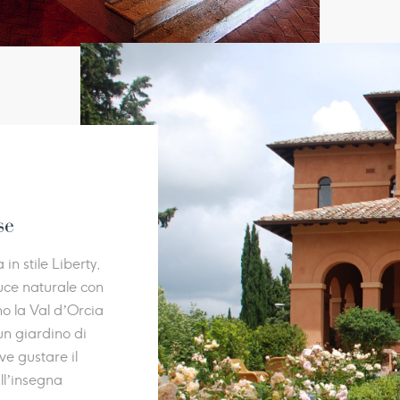
se
n stile Liberty,
uce naturale con
o la Val d’Orcia
 un giardino di
ve gustare il
ll’insegna