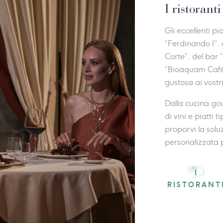
I ristoranti
Gli eccellenti pi
“Ferdinando I”, 
Corte”, del bar “
“Bioaquam Cafe
gustosa ai vostr
Dalla cucina gou
di vini e piatti t
proporvi la solu
personalizzata 
I
RISTORANT