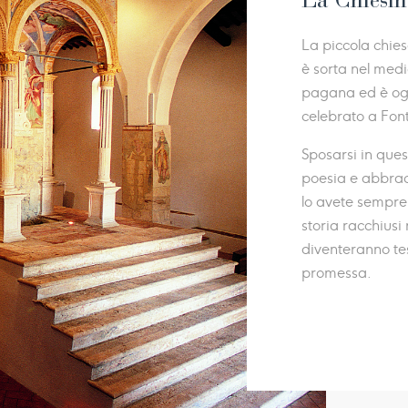
La Chiesi
La piccola chie
è sorta nel medi
pagana ed è oggi
celebrato a Fon
Sposarsi in ques
poesia e abbrac
lo avete sempre 
storia racchiusi
diventeranno tes
promessa.