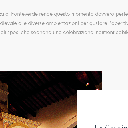
llezza di Fonteverde rende questo momento davvero perfe
ievale alle diverse ambientazioni per gustare l’aperitiv
r gli sposi che sognano una celebrazione indimenticabile