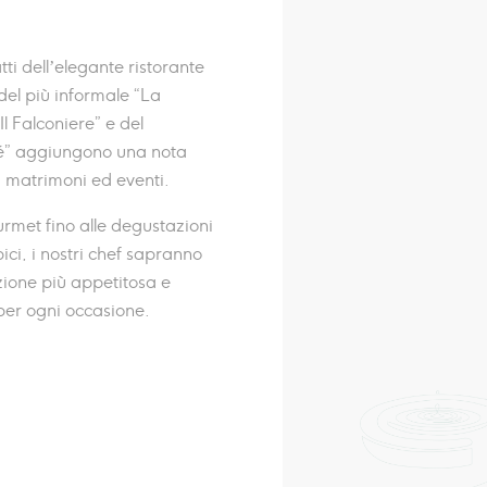
atti dell’elegante ristorante
del più informale “La
Il Falconiere” e del
́” aggiungono una nota
i matrimoni ed eventi.
rmet fino alle degustazioni
ipici, i nostri chef sapranno
zione più appetitosa e
per ogni occasione.
I