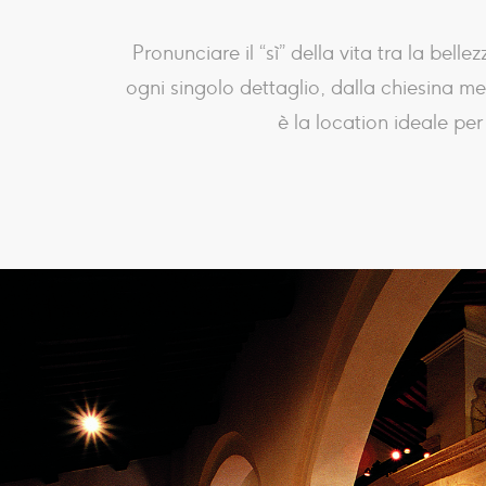
Pronunciare il “sì” della vita tra la be
ogni singolo dettaglio, dalla chiesina med
è la location ideale pe