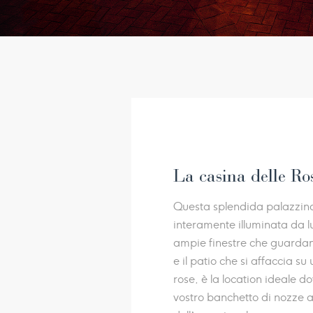
La casina delle Ro
Questa splendida palazzina i
interamente illuminata da l
ampie finestre che guardan
e il patio che si affaccia su
rose, è la location ideale do
vostro banchetto di nozze a