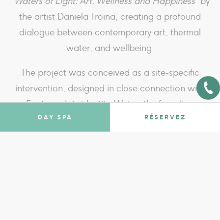
“Waters of Light: Art, Wellness and Happiness”
by
the artist Daniela Troina, creating a profound
dialogue between contemporary art, thermal
water, and wellbeing.
The project was conceived as a site-specific
intervention, designed in close connection with
Fonteverde’s identity. Water, the founding
DAY SPA
RÉSERVEZ
element of the thermal experience, becomes the
symbolic and visual principle of the work: a
source of light, movement, and balance.
Daniela Troina’s painting interprets these
elements through an essential and distinctive
visual language, capable of blending