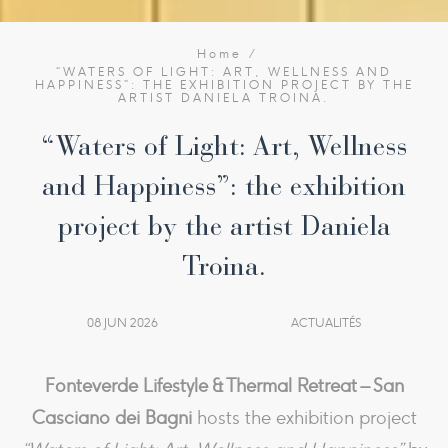
Home
“WATERS OF LIGHT: ART, WELLNESS AND
HAPPINESS”: THE EXHIBITION PROJECT BY THE
ARTIST DANIELA TROINA.
“Waters of Light: Art, Wellness
and Happiness”: the exhibition
project by the artist Daniela
Troina.
08 JUN 2026
ACTUALITÉS
Fonteverde Lifestyle & Thermal Retreat – San
Casciano dei Bagni
hosts the exhibition project