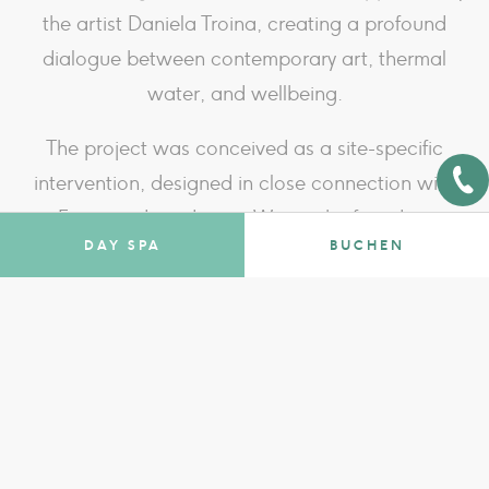
the artist Daniela Troina, creating a profound
dialogue between contemporary art, thermal
water, and wellbeing.
The project was conceived as a site-specific
intervention, designed in close connection with
Fonteverde’s identity. Water, the founding
DAY SPA
BUCHEN
element of the thermal experience, becomes the
symbolic and visual principle of the work: a
source of light, movement, and balance.
Daniela Troina’s painting interprets these
elements through an essential and distinctive
visual language, capable of blending
harmoniously with the surrounding environment.