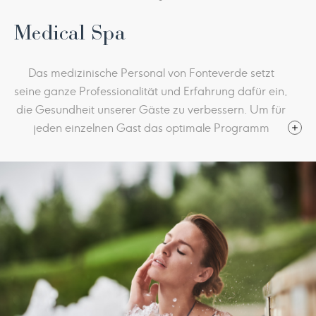
Medical Spa
Das medizinische Personal von Fonteverde setzt
seine ganze Professionalität und Erfahrung dafür ein,
die Gesundheit unserer Gäste zu verbessern. Um für
jeden einzelnen Gast das optimale Programm
festzulegen, werden Ausgangszustand und
Erwartungen ausgewertet und gemeinsam die Ziele
festgesetzt. So entsteht ein klares, individuelles und
von allen unterstütztes Programm: die beste und
wirksamste Art, um einen neuen Lebensstil zu
beginnen.
Ärztliche Eingangsuntersuchung
mit der betreuenden
Ärztin oder dem betreuenden Arzt