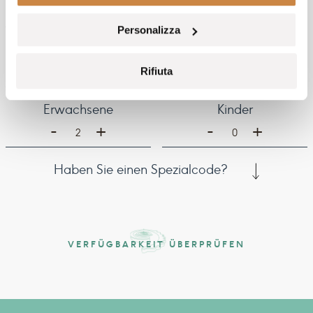
Personalizza
Zimmer
-
+
Rifiuta
1
Erwachsene
Kinder
-
-
+
+
2
0
Haben Sie einen Spezialcode?
VERFÜGBARKEIT ÜBERPRÜFEN