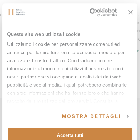
r
A journey dedicated to breath, movement, and
Com
ng
thermal wellbeing in the heart of Val d’Orcia,
the
designed to offer a complete experience that
Fon
rejuvenates body and mind, enriched by an
sur
Questo sito web utilizza i cookie
exclusive e‑bike excursion immersed in the Tuscan
at 
Utilizziamo i cookie per personalizzare contenuti ed
countryside.
ME
annunci, per fornire funzionalità dei social media e per
MEHR ERFAHREN
analizzare il nostro traffico. Condividiamo inoltre
informazioni sul modo in cui utilizzi il nostro sito con i
nostri partner che si occupano di analisi dei dati web,
pubblicità e social media, i quali potrebbero combinarle
con altre informazioni che hai fornito loro o che hanno
raccolto dal tuo utilizzo dei loro servizi. Consulta la
AUFENTHALT
nostra
cookie policy
e la nostra
privacy policy
.
MOSTRA DETTAGLI
BUCHEN
Accetta tutti
Anreise
Abreise