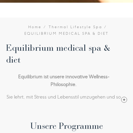
Home
Thermal Lifestyle Spa
EQUILIBRIUM MEDICAL SPA & DIET
Equilibrium medical spa &
diet
Equilibrium ist unsere innovative Wellness-
Philosophie.
Sie lehrt, mit Stress und Lebensstil umzugehen und so
Gleichgewicht und Harmonie zu erzeugen.
In unserer Equilibrium Medical Spa findet sie auf
Unsere Programme
perfekte Weise Anwendung: Unser medizinisches
Personal studiert und entwickelt personalisierte