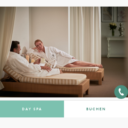
Kuren, um zu Gesundheit und Wohlbefinden,
Idealgewicht und verbesserter körperlicher Form
zurückzufinden.
Es ist die Wissenschaft, die zuhört, die den Personen
zu Diensten ist, um ihnen einen gesünderen,
zufriedeneren und bewussteren Lebensstil zu
schenken.
DAY SPA
BUCHEN
3-Tages-/7-Tages-Detox-Programm
Unser Organismus scheidet auf natürliche Weise die