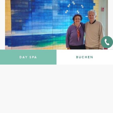
TOURS
DAY SPA
BUCHEN
NACHRICHTEN
“Waters of Light: Art, Wellness and
Happiness”: the exhibition project by
the artist Daniela Troina.
Fonteverde hosts the exhibition project “Waters of Light:
Art, Wellness and Happiness”: a profound dialogue