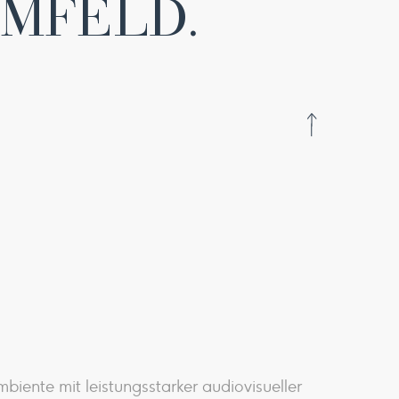
UMFELD.
mbiente mit leistungsstarker audiovisueller