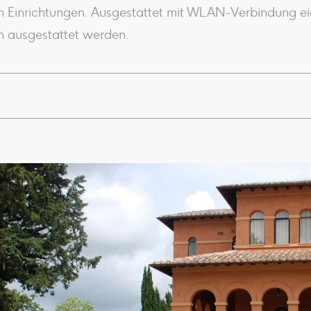
n Einrichtungen. Ausgestattet mit WLAN-Verbindung eig
n ausgestattet werden.
ßen Fenstern in Richtung Orciatal und mit dem Atrium, d
und bietet bequem Platz für bis zu 75 Gäste.