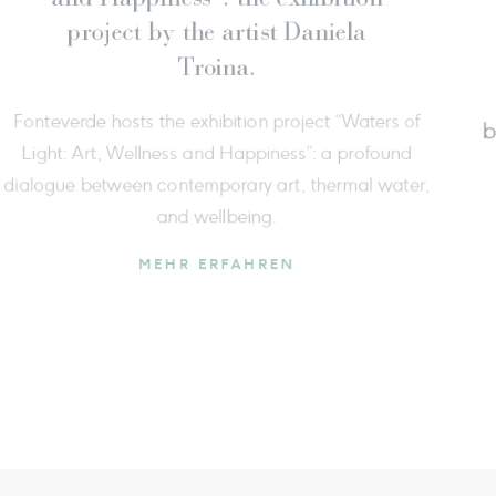
Fonteverde secures a new prestigious accolade at
Travel & Spa Awards 2025, earning the title of Be
Wellness Retreat 2025 in the Spa & Wellness categ
MEHR ERFAHREN