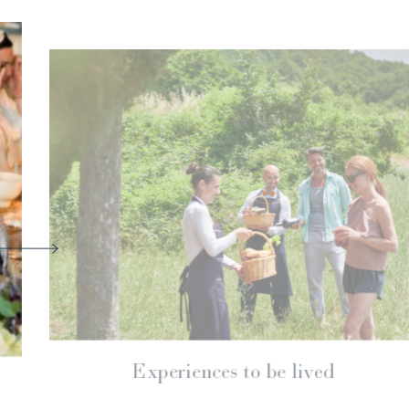
“Waters of Light: Art, Well
 with
and Happiness”: the exhibi