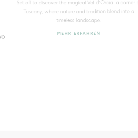
project by the artist Dani
Troina.
ur spas
Fonteverde hosts the exhibition project 
e dedicated
Light: Art, Wellness and Happiness”: a 
n.
dialogue between contemporary art, ther
and wellbeing.
MEHR ERFAHREN