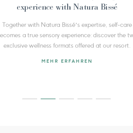
Natura Bissé
 the
st
Natura Bissé has now partnered with o
ory.
through this top-of-the-range cosmetic lin
to wellness and skincare perfectio
MEHR ERFAHREN