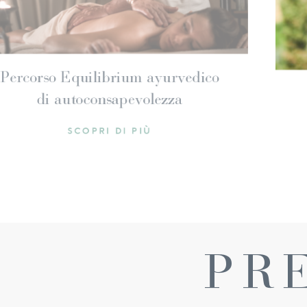
 3/7 notti
Percorso Equili
di autocon
 PIÙ
SCOPRI
PR