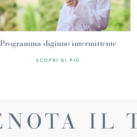
brium ayurvedico
Programma di
sapevolezza
SCO
 DI PIÙ
ENOTA IL 