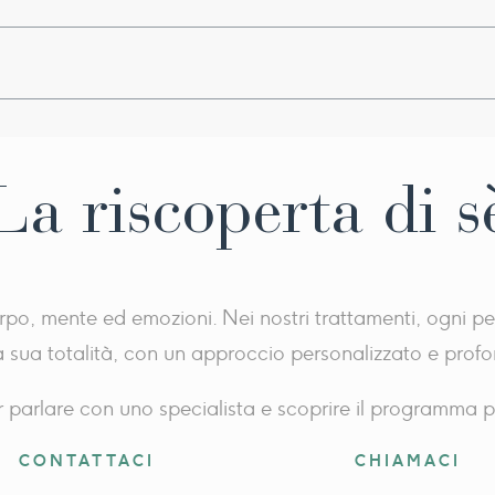
urale in cascata
i
si antropometrica
er
La riscoperta di s
rpo, mente ed emozioni. Nei nostri trattamenti, ogni p
a sua totalità, con un approccio personalizzato e prof
 parlare con uno specialista e scoprire il programma p
CONTATTACI
CHIAMACI