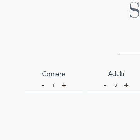
Camere
Adulti
-
-
+
+
1
2