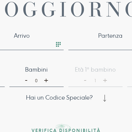
SOGGIORN
Arrivo
Partenza
Bambini
Età 1° bambino
-
-
+
+
0
1
Hai un Codice Speciale?
VERIFICA DISPONIBILITÀ