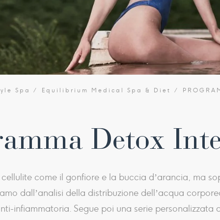
tyle Spa
Equilibrium Medical Spa & Diet
PROGRAM
ramma Detox Inte
cellulite come il gonfiore e la buccia d’arancia, ma sop
tiamo dall’analisi della distribuzione dell’acqua corpor
nti-infiammatoria. Segue poi una serie personalizzata 