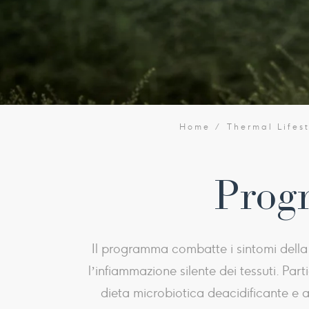
Home
Thermal Lifes
Prog
Il programma combatte i sintomi della 
l’infiammazione silente dei tessuti. Par
dieta microbiotica deacidificante e a