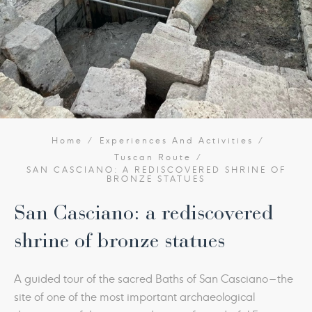
Home
Experiences And Activities
Tuscan Route
SAN CASCIANO: A REDISCOVERED SHRINE OF
BRONZE STATUES
San Casciano: a rediscovered
shrine of bronze statues
A guided tour of the sacred Baths of San Casciano – the
site of one of the most important archaeological