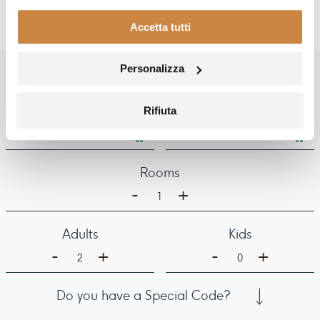
Accetta tutti
Personalizza
BOOK YOUR STAY
Rifiuta
Arrival
Departure
Rooms
-
+
1
Adults
Kids
-
-
+
+
2
0
Do you have a Special Code?