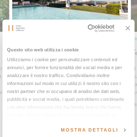
OFFERS
OFF
Questo sito web utilizza i cookie
Your Wellness Calendar
S
Utilizziamo i cookie per personalizzare contenuti ed
annunci, per fornire funzionalità dei social media e per
m of
At Fonteverde wellbeing is a three-dimensional
Ex
analizzare il nostro traffico. Condividiamo inoltre
journey spanning the whole year, to restore
the
informazioni sul modo in cui utilizzi il nostro sito con i
balance, reducing stress and improving your daily
yo
nostri partner che si occupano di analisi dei dati web,
m
quality of life.
en
pubblicità e social media, i quali potrebbero combinarle
DISCOVER MORE
D
con altre informazioni che hai fornito loro o che hanno
raccolto dal tuo utilizzo dei loro servizi. Consulta la
nostra
cookie policy
e la nostra
privacy policy
.
MOSTRA DETTAGLI