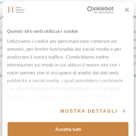
OFFERS
OFFE
Summer freshness
Yo
Questo sito web utilizza i cookie
n
From June 3rd to August 31st, discover the charm of
At 
the Tuscan countryside among enchanting
jou
Utilizziamo i cookie per personalizzare contenuti ed
landscapes, refreshing panoramic pools,
bal
annunci, per fornire funzionalità dei social media e per
nts
cryotherapy sessions, and indulge in a new foam
qual
analizzare il nostro traffico. Condividiamo inoltre
treatment.
informazioni sul modo in cui utilizzi il nostro sito con i
DI
nostri partner che si occupano di analisi dei dati web,
DISCOVER MORE
pubblicità e social media, i quali potrebbero combinarle
con altre informazioni che hai fornito loro o che hanno
raccolto dal tuo utilizzo dei loro servizi. Consulta la
nostra
cookie policy
e la nostra
privacy policy
.
MOSTRA DETTAGLI
Accetta tutti
BOOK YOUR STAY