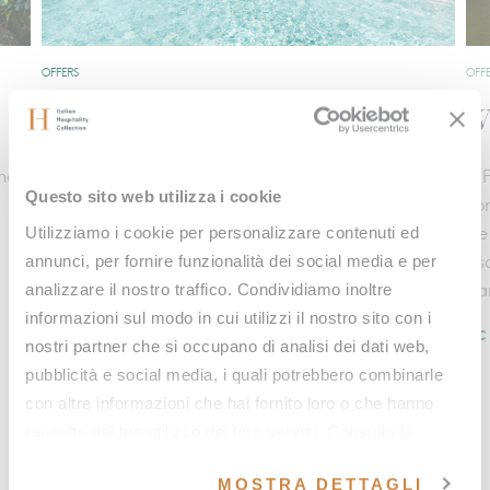
OFFERS
OFFE
Wellness in calendario
Sp
A Fonteverde scopri il tempo per ritrovarti, in
Pro
Questo sito web utilizza i cookie
che
completa libertà. Qui il benessere è un percorso in
not
Utilizziamo i cookie per personalizzare contenuti ed
tre dimensioni che attraversano tutto l’anno per
App
annunci, per fornire funzionalità dei social media e per
riscoprire equilibrio e tranquillità, ridurre lo stress e
all
analizzare il nostro traffico. Condividiamo inoltre
dare qualità alla vita quotidiana.
bel
informazioni sul modo in cui utilizzi il nostro sito con i
SCOPRI DI PIÙ
SC
nostri partner che si occupano di analisi dei dati web,
pubblicità e social media, i quali potrebbero combinarle
con altre informazioni che hai fornito loro o che hanno
raccolto dal tuo utilizzo dei loro servizi. Consulta la
nostra
cookie policy
e la nostra
privacy policy
.
MOSTRA DETTAGLI