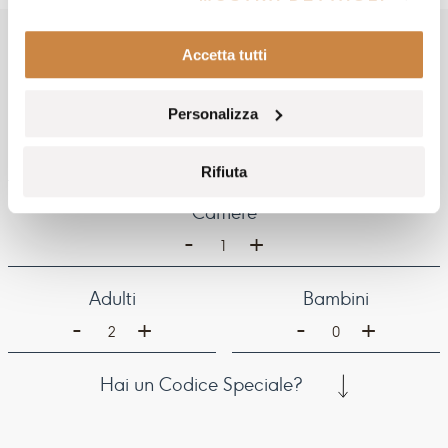
PRENOTA IL TUO
Accetta tutti
SOGGIORNO
Personalizza
Arrivo
Partenza
Rifiuta
Camere
-
+
1
Adulti
Bambini
-
-
+
+
2
0
Hai un Codice Speciale?