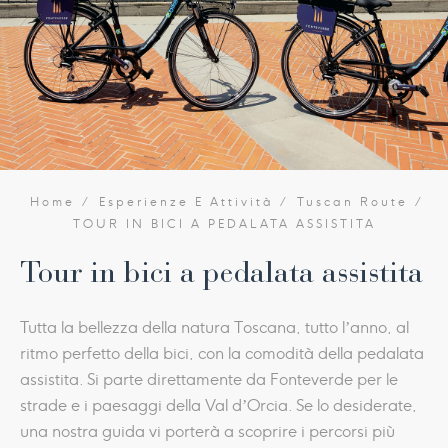
Home
Esperienze E Attività
Tuscan Route
TOUR IN BICI A PEDALATA ASSISTITA
Tour in bici a pedalata assistita
Tutta la bellezza della natura Toscana, tutto l’anno, al
ritmo perfetto della bici, con la comodità della pedalata
assistita. Si parte direttamente da Fonteverde per le
strade e i paesaggi della Val d’Orcia. Se lo desiderate,
una nostra guida vi porterà a scoprire i percorsi più