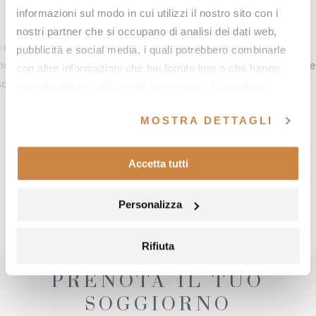
e
Wellness in calendario
informazioni sul modo in cui utilizzi il nostro sito con i
nostri partner che si occupano di analisi dei dati web,
pri il fascino della
A Fonteverde scopri il tempo per ritr
pubblicità e social media, i quali potrebbero combinarle
aggi incantati, fresche
completa libertà. Qui il benessere è
con altre informazioni che hai fornito loro o che hanno
ni di crioterapia e
tre dimensioni che attraversano tutt
raccolto dal tuo utilizzo dei loro servizi. Consulta la
ovo trattamento alla
riscoprire equilibrio e tranquillità, ri
nostra
cookie policy
e la nostra
privacy policy
.
MOSTRA DETTAGLI
dare qualità alla vita quotidiana.
SCOPRI DI PIÙ
Accetta tutti
Personalizza
Rifiuta
PRENOTA IL TUO
SOGGIORNO