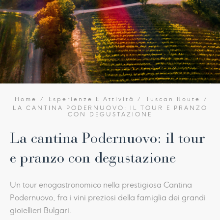
Home
Esperienze E Attività
Tuscan Route
LA CANTINA PODERNUOVO: IL TOUR E PRANZO
CON DEGUSTAZIONE
La cantina Podernuovo: il tour
e pranzo con degustazione
Un tour enogastronomico nella prestigiosa Cantina
Podernuovo, fra i vini preziosi della famiglia dei grandi
gioiellieri Bulgari.