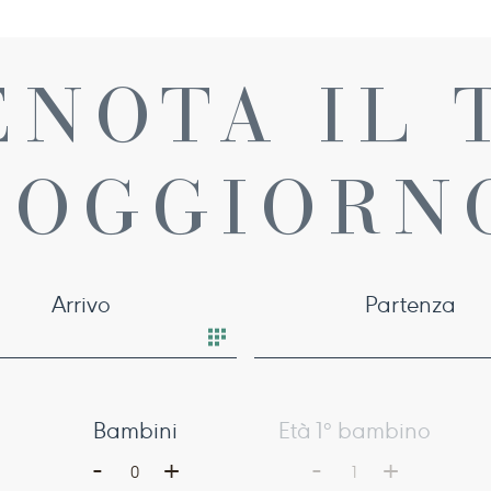
ENOTA IL 
SOGGIORN
Arrivo
Partenza
Bambini
Età 1° bambino
-
-
+
+
0
1