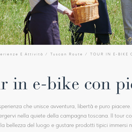
erienze E Attività
Tuscan Route
TOUR IN E-BIKE
r in e-bike con pi
’esperienza che unisce avventura, libertà e puro piace
ergervi nella quiete della campagna toscana. Il tour c
 bellezza del luogo e gustare prodotti tipici immersi n