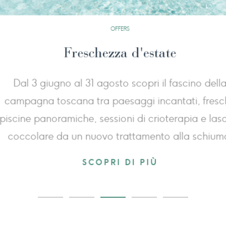
OFFERS
Il respiro della
 prenota 3 notti,
Un percorso dedicato a res
usa. Approfitta
 alla tranquillità
benessere termale nel cuore de
ellezza della Val
vivere un’esperienza completa p
corpo e mente, arricchita da un
in e‑bike immersa nella n
SCOPRI DI 