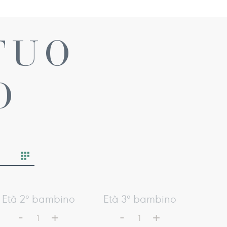
TUO
O
Età 2° bambino
Età 3° bambino
-
-
+
+
1
1