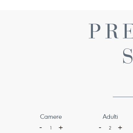
PR
Camere
Adulti
-
-
+
+
1
2