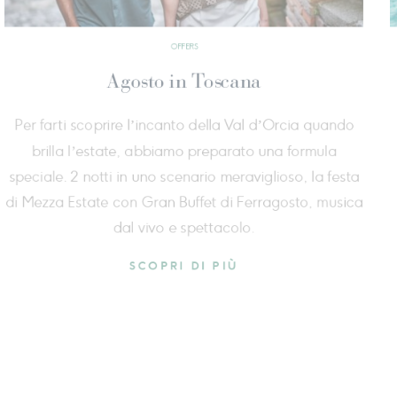
OFFERS
Speciale 3=2
varti, in
Prolunga i tuoi momenti di benessere:
rcorso in tre
pagando solo 2, con colazione incl
er riscoprire
della terza notte gratuita per dedicarti
e dare qualità
della spa e lasciarti avvolgere dalla b
d'Orcia.
SCOPRI DI PIÙ