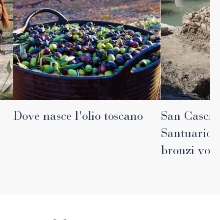
Dove nasce l'olio toscano
San Cascian
Santuario r
bronzi voti