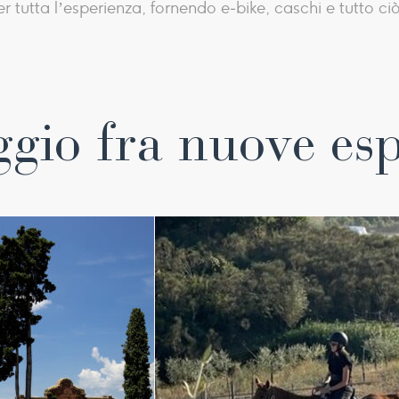
utta l’esperienza, fornendo e‑bike, caschi e tutto ciò
gio fra nuove es