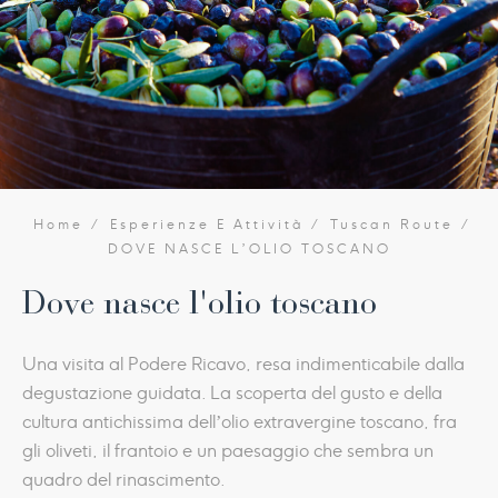
Home
Esperienze E Attività
Tuscan Route
DOVE NASCE L’OLIO TOSCANO
Dove nasce l'olio toscano
Una visita al Podere Ricavo, resa indimenticabile dalla
degustazione guidata. La scoperta del gusto e della
cultura antichissima dell’olio extravergine toscano, fra
gli oliveti, il frantoio e un paesaggio che sembra un
quadro del rinascimento.