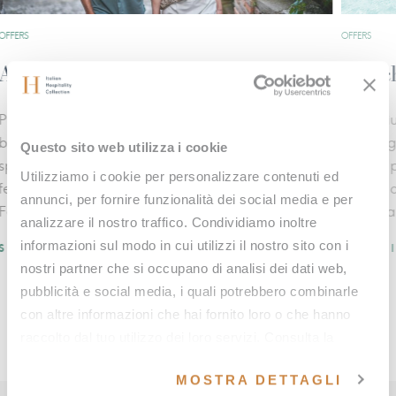
OFFERS
OFFE
Freschezza d'estate
We
ando
Dal 3 giugno al 31 agosto scopri il fascino della
A F
campagna toscana tra paesaggi incantati, fresche
com
Questo sito web utilizza i cookie
piscine panoramiche, sessioni di crioterapia e
tre
Utilizziamo i cookie per personalizzare contenuti ed
lasciati coccolare da un nuovo trattamento alla
ris
annunci, per fornire funzionalità dei social media e per
schiuma.
dar
analizzare il nostro traffico. Condividiamo inoltre
informazioni sul modo in cui utilizzi il nostro sito con i
SCOPRI DI PIÙ
SC
nostri partner che si occupano di analisi dei dati web,
pubblicità e social media, i quali potrebbero combinarle
con altre informazioni che hai fornito loro o che hanno
raccolto dal tuo utilizzo dei loro servizi. Consulta la
nostra
cookie policy
e la nostra
privacy policy
.
MOSTRA DETTAGLI