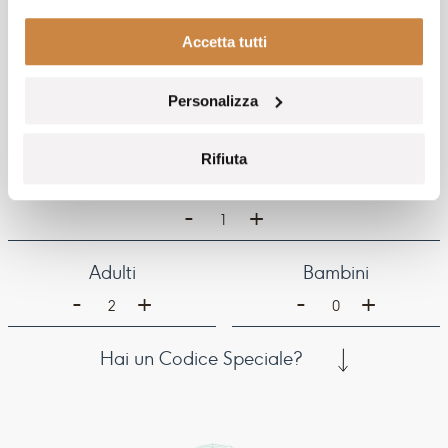
PRENOTA IL TUO
Accetta tutti
SOGGIORNO
Personalizza
Arrivo
Partenza
Rifiuta
Camere
-
+
1
Adulti
Bambini
-
-
+
+
2
0
Hai un Codice Speciale?