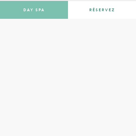
réservation en mars, octobre et novembre.
DAY SPA
RÉSERVEZ
EN SAVOIR PLUS
Découverte de la cave
Podernuovo à Palazzone