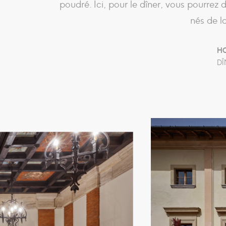
poudré. Ici, pour le dîner, vous pourrez
nés de l
HO
DÎ