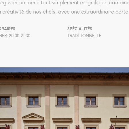
 déguster un menu tout simplement magnifique, combinan
a créativité de nos chefs, avec une extraordinaire carte 
RAIRES
SPÉCIALITÉS
NER: 20.00-21.30
TRADITIONNELLE