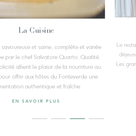
Juice bar
Un
 Bar, une atmosphère feutrée aux tons pastel
es
ttend, avec de charmantes chaises longues
go
us détendre en savourant un jus sain ou une
b
étox, entre un soin bien-être et un bain dans
les piscines thermales.
EN SAVOIR PLUS