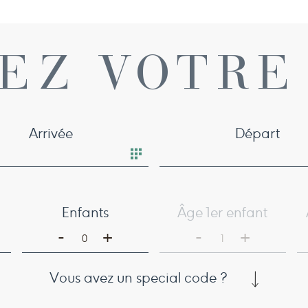
EZ VOTRE
Arrivée
Départ
Enfants
Âge 1er enfant
-
-
+
+
0
1
Vous avez un special code ?