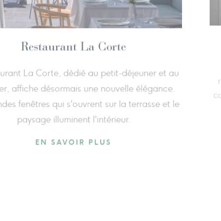
La Cuisine
e cuisine savoureuse et saine, complète et variée
t préparée par le chef Salvatore Quarto. Qualité,
ût et simplicité allient le plaisir de la nourriture au
ien-être pour offrir aux hôtes du Fonteverde une
alimentation authentique et fraîche
EN SAVOIR PLUS