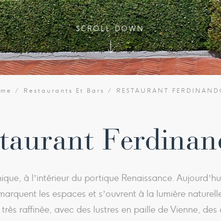
SCROLL DOWN
ome
Restaurants Et Bars
RESTAURANT FERDINAND
taurant Ferdinan
ique, à l’intérieur du portique Renaissance. Aujourd’hui
 marquent les espaces et s’ouvrent à la lumière natur
très raffinée, avec des lustres en paille de Vienne, des