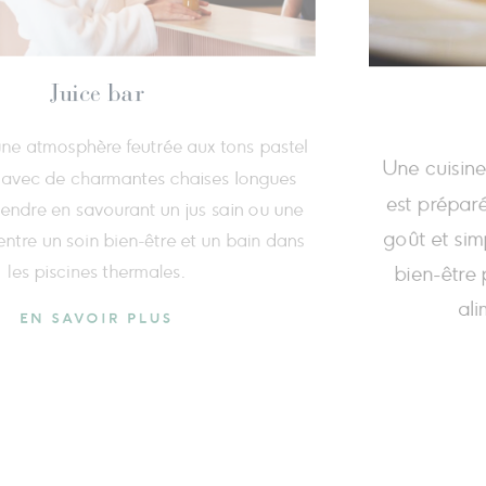
Bar Il Falconiere
Il Falconiere est aujourd'hui entièrement
Au Juice
vec un style inspiré par les couleurs et les
vous a
ons de l'architecture toscane. Les espaces
visés en salons par les portes-fenêtres qui
pour vo
ouvrent sur la terrasse panoramique.
tisane d
EN SAVOIR PLUS