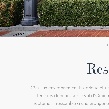
H
Res
C’est un environnement historique et un
fenêtres donnant sur le Val d’Orcia
nocturne. Il ressemble à une orangerie 