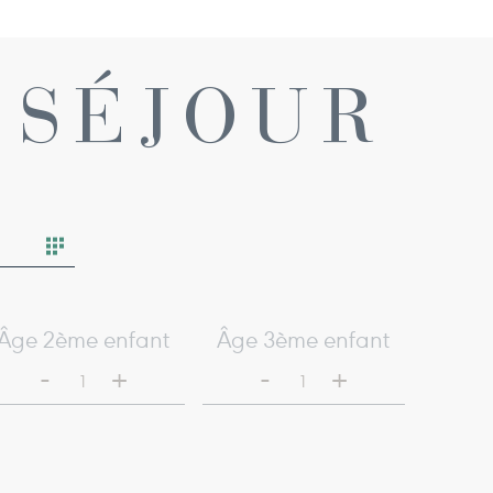
 SÉJOUR
Âge 2ème enfant
Âge 3ème enfant
-
-
+
+
1
1