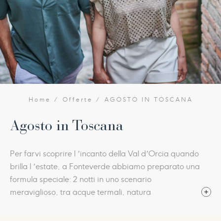
Home
Offerte
AGOSTO IN TOSCANA
Agosto in Toscana
​Per farvi scoprire l ’incanto della Val d’Orcia quando
brilla l ’estate, a Fonteverde abbiamo preparato una
formula speciale: 2 notti in uno scenario
meraviglioso, tra acque termali, natura
e quiete. Per i soggiorni che includono Ferragosto,
l’esperienza si arricchisce con il tradizionale Gran