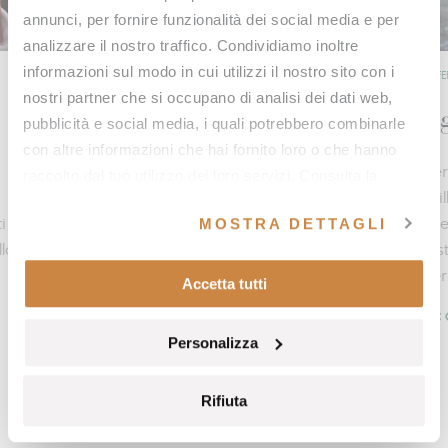
annunci, per fornire funzionalità dei social media e per
analizzare il nostro traffico. Condividiamo inoltre
informazioni sul modo in cui utilizzi il nostro sito con i
OFFERS
OFFE
nostri partner che si occupano di analisi dei dati web,
Il respiro della natura
Ag
pubblicità e social media, i quali potrebbero combinarle
con altre informazioni che hai fornito loro o che hanno
Un percorso dedicato a respiro, movimento e
Per
raccolto dal tuo utilizzo dei loro servizi. Consulta la
benessere termale nel cuore della Val d’Orcia per
bri
nostra
cookie policy
e la nostra
privacy policy
.
MOSTRA DETTAGLI
i
vivere un’esperienza completa pensata per
spe
lla
rigenerare corpo e mente, arricchita da
fes
un’esclusiva escursione in e‑bike immersa nella
Fer
Accetta tutti
natura toscana.
SC
Personalizza
SCOPRI DI PIÙ
Rifiuta