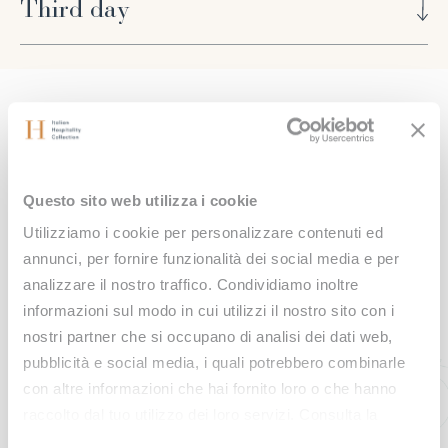
Third day
trainer​.
Cryotherapy Longevity Suite Total Body 4’-5’
:
Awakening wellbeing
: physical activity in the
reduces stress, helps eliminate toxins and stimulates
surrounding countryside together with our personal
endorphins.​
trainer.
Rebalance Massage 50’
​: performed with long
Nature, art and holistic well-
enveloping movements to free the mind and lead
you​ into a deep state of relaxation.
being, Fonteverde awaits you
Questo sito web utilizza i cookie
Body, mind, emotions find their harmony in the
Utilizziamo i cookie per personalizzare contenuti ed
beauty of Tuscany. The thermal water springs
annunci, per fornire funzionalità dei social media e per
analizzare il nostro traffico. Condividiamo inoltre
regenerate and dissolve all tensions with their natural
informazioni sul modo in cui utilizzi il nostro sito con i
heat. Fonteverde is an oasis of serenity, where the
nostri partner che si occupano di analisi dei dati web,
magic of nature is combined with the essence of well-
CONTACT US
pubblicità e social media, i quali potrebbero combinarle
being.
con altre informazioni che hai fornito loro o che hanno
CALL US
raccolto dal tuo utilizzo dei loro servizi. Consulta la
nostra
cookie policy
e la nostra
privacy policy
.