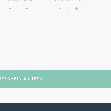
-
-
+
+
1
1
UTSCHEIN KAUFEN