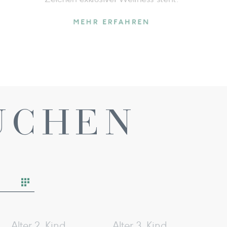
raum
MEHR ERFAHREN
UCHEN
Alter 2. Kind
Alter 3. Kind