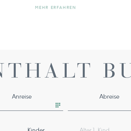
Sie einen kleinen, großen T
MEHR ERFAHREN
NTHALT B
Anreise
Abreise
Kinder
Alter 1. Kind