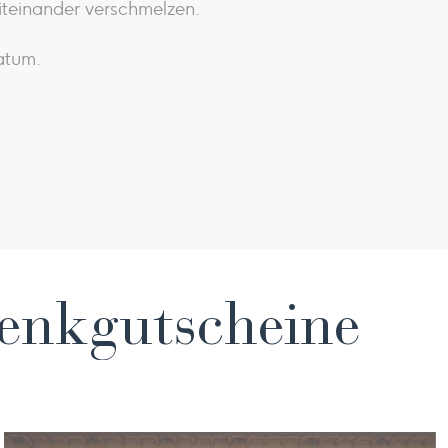
iteinander verschmelzen.
atum.
henkgutscheine