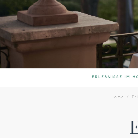
ERLEBNISSE IM H
Home
Er
E