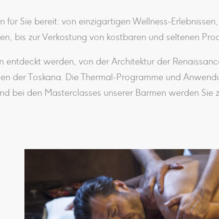
für Sie bereit: von einzigartigen Wellness-Erlebnissen,
gen, bis zur Verkostung von kostbaren und seltenen P
n entdeckt werden, von der Architektur der Renaissanc
men der Toskana. Die Thermal-Programme und Anwendu
nd bei den Masterclasses unserer Barmen werden Sie z